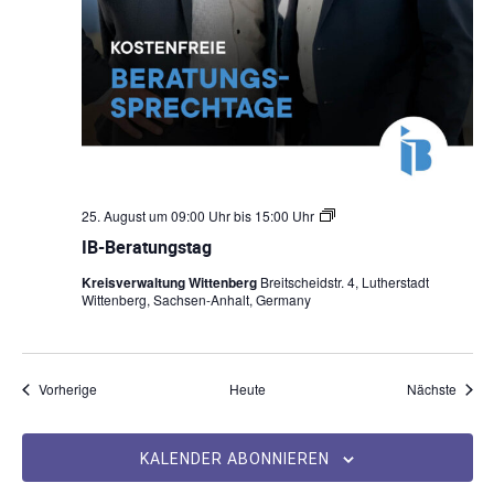
25. August um 09:00 Uhr
bis
15:00 Uhr
I
B
IB-Beratungstag
-
B
Kreisverwaltung Wittenberg
Breitscheidstr. 4, Lutherstadt
e
Wittenberg, Sachsen-Anhalt, Germany
r
a
t
u
n
Veranstaltungen
Veran
Vorherige
Heute
Nächste
g
s
t
a
KALENDER ABONNIEREN
g