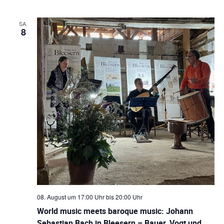
t
n
SA.
s
e
8
i
n
c
-
h
N
t
e
a
n
v
n
i
a
g
v
i
a
08. August um 17:00 Uhr
bis
20:00 Uhr
g
t
World music meets baroque music: Johann
a
Sebastian Bach in Bleesern – Bauer, Vogt und