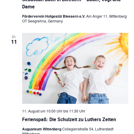
i
Dame
t
o
i
Förderverein Hofgestüt Bleesern e.V.
Am Anger 11, Wittenberg
OT Seegrehna, Germany
o
n
n
DI.
11
11. August um 10:00 Uhr
bis
11:30 Uhr
Ferienspaß: Die Schulzeit zu Luthers Zeiten
Augusteum Wittenberg
Collegienstraße 54, Lutherstadt
Wittenberg