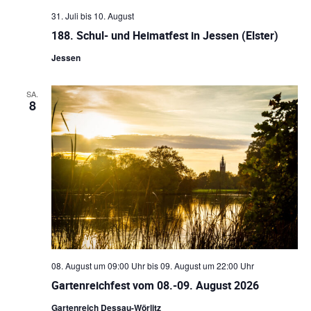
u
l
31. Juli
bis
10. August
188. Schul- und Heimatfest in Jessen (Elster)
n
t
Jessen
g
u
e
SA.
n
8
n
S
g
u
A
c
n
h
s
-
u
i
n
c
08. August um 09:00 Uhr
bis
09. August um 22:00 Uhr
d
Gartenreichfest vom 08.-09. August 2026
h
A
Gartenreich Dessau-Wörlitz